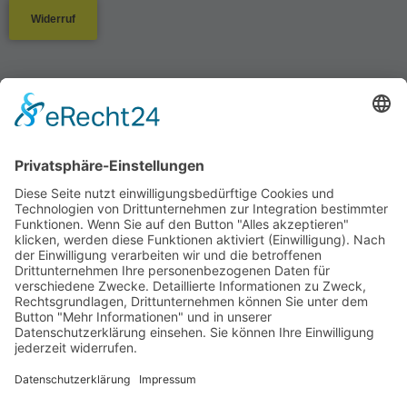
Widerruf
Start
/ Produkte verschlagwortet mit „Weihnachtskugel“
Weihnachtskugel
Die Suche ergibt kein Ergebnis
Kontakt
Datenschutzerklärung
Impressum
Allgemeine Geschäftsbedingungen (AGB)
Widerrufsbelehrung
Widerrufsformular
Zahlarten und Versandkosten