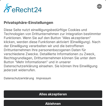
Kapuzen-Sweatjacke
19,50
€
–
39,00
€
Kontakt
Datenschutzerklärung
Impressum
Allgemeine Geschäftsbedingungen (AGB)
Widerrufsbelehrung
Widerrufsformular
Zahlarten und Versandkosten