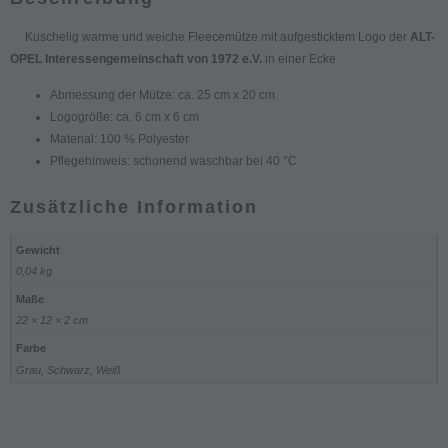
Kuschelig warme und weiche Fleecemütze mit aufgesticktem Logo der
ALT-
OPEL Interessengemeinschaft von 1972 e.V.
in einer Ecke
Abmessung der Mütze: ca. 25 cm x 20 cm
Logogröße: ca. 6 cm x 6 cm
Material: 100 % Polyester
Pflegehinweis: schonend waschbar bei 40 °C
Zusätzliche Information
Gewicht
0,04 kg
Maße
22 × 12 × 2 cm
Farbe
Grau, Schwarz, Weiß