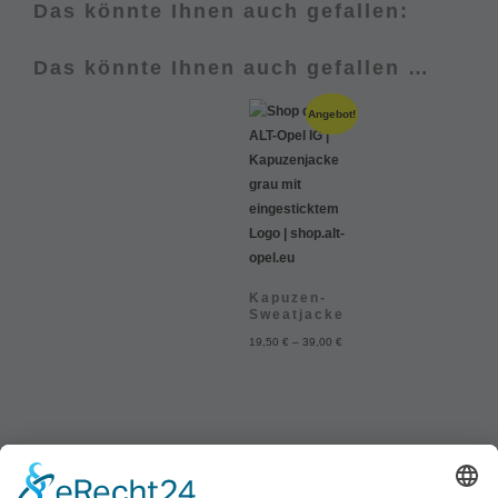
Das könnte Ihnen auch gefallen:
Das könnte Ihnen auch gefallen …
Angebot!
Kapuzen-
Sweatjacke
19,50
€
–
39,00
€