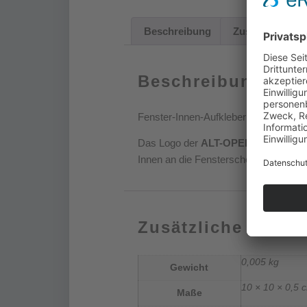
Beschreibung
Zusätzliche Inf
Beschreibung
Fenster-Innen-Aufkleber in den Maß
Das Logo der
ALT-OPEL Interesseng
Innen an die Fensterscheibe geklebt –
Zusätzliche Infor
0,005 kg
Gewicht
10 × 10 × 0,5 
Maße