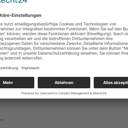
ormation
en 71 mm x 71 mm.
emeinschaft von 1972 e.V.
ist auf einer transparenten Trägerfolie a
 der Aufkleber ist somit vor Wind und Wetter geschützt.
mation
cm