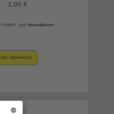
2,00
€
19 % MwSt.
zzgl.
Versandkosten
n den Warenkorb