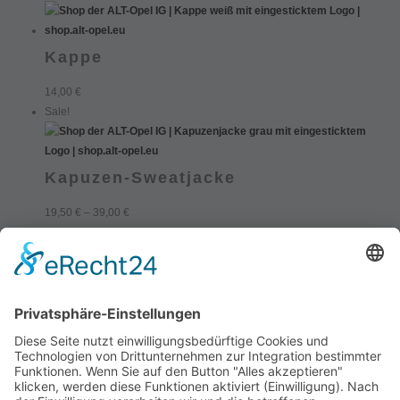
Kappe
14,00
€
Sale!
Kapuzen-Sweatjacke
19,50
€
–
39,00
€
Kontakt
Datenschutzerklärung
Impressum
Allgemeine Geschäftsbedingungen (AGB)
Widerrufsbelehrung
Widerrufsformular